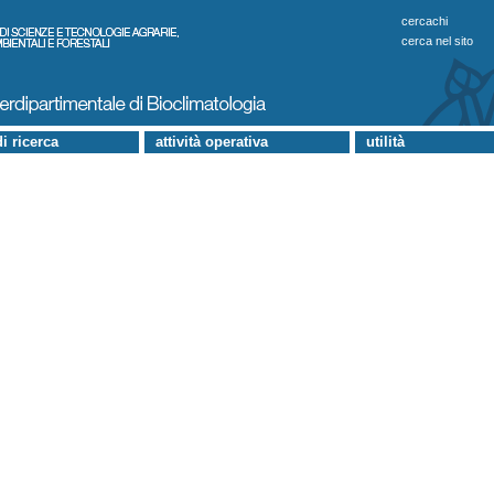
cercachi
cerca nel sito
di ricerca
attività operativa
utilità