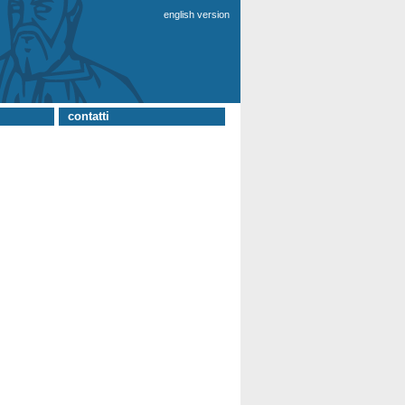
english version
contatti